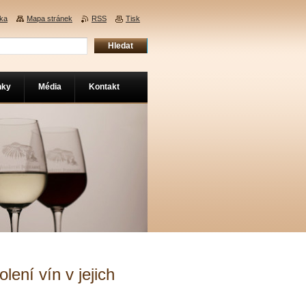
nka
Mapa stránek
RSS
Tisk
nky
Média
Kontakt
olení vín v jejich