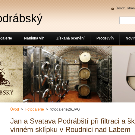
Úvodní strá
odrábský
galerie
Nabídka vín
Získaná ocenění
Prodej vín
Novi
Úvod
>
Fotogalerie
>
fotogalerie26.JPG
Jan a Svatava Podrábští při filtraci a šk
vinném sklípku v Roudnici nad Labem