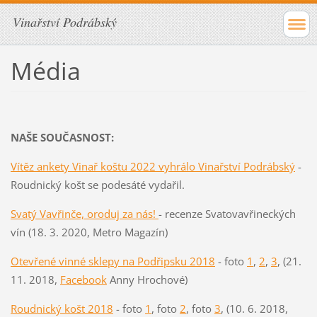
Vinařství Podrábský
Média
NAŠE SOUČASNOST:
Vítěz ankety Vinař koštu 2022 vyhrálo Vinařství Podrábský
-
Roudnický košt se podesáté vydařil.
Svatý Vavřinče, oroduj za nás!
- recenze Svatovavřineckých
vín (18. 3. 2020, Metro Magazín)
Otevřené vinné sklepy na Podřipsku 2018
- foto
1
,
2
,
3
, (21.
11. 2018,
Facebook
Anny Hrochové)
Roudnický košt 2018
- foto
1
, foto
2
, foto
3
, (10. 6. 2018,