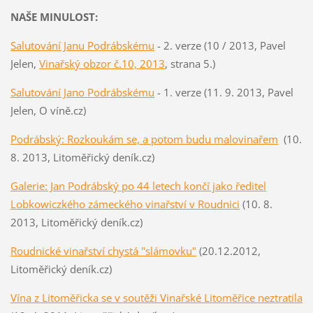
NAŠE MINULOST:
Salutování Janu Podrábskému
- 2. verze (10 / 2013, Pavel
Jelen,
Vinařský obzor č.10, 2013
, strana 5.)
Salutování Jano Podrábskému
- 1. verze (11. 9. 2013, Pavel
Jelen, O víně.cz)
Podrábský: Rozkoukám se, a potom budu malovinařem
(10.
8. 2013, Litoměřický deník.cz)
Galerie: Jan Podrábský po 44 letech končí jako ředitel
Lobkowiczkého zámeckého vinařství v Roudnici
(10. 8.
2013, Litoměřický deník.cz)
Roudnické vinařství chystá "slámovku"
(20.12.2012,
Litoměřický deník.cz)
Vína z Litoměřicka se v soutěži Vinařské Litoměřice neztratila