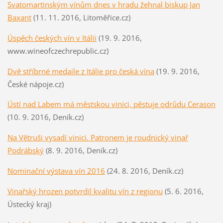
Svatomartinským vínům dnes v hradu žehnal biskup Jan
Baxant
(11. 11. 2016, Litoměřice.cz)
Úspěch č
eských vín v Itálii
(19. 9. 2016,
www.wineofczechrepublic.cz)
Dvě stříbrné medaile z Itálie pro česká ví
na
(19. 9. 2016,
České nápoje.cz)
Ústí nad Labem má městskou vinici, pěstuje odrůdu Cerason
(10. 9. 2016, Deník.cz)
Na Větruši vysadí vinici. Patronem je roudnický vinař
Podrábský
(8. 9. 2016, Deník.cz)
Nominační výstava vín 2016
(24. 8. 2016, Deník.cz)
Vinařský hrozen potvrdil kvalitu vín z regionu
(5. 6. 2016,
Ústecký kraj)