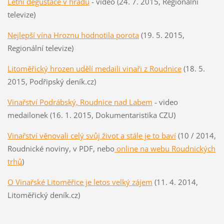
Letní degustace v hradu
- video (24. 7. 2015, Regionální
televize)
Nejlepší vína Hroznu hodnotila porota
(19. 5. 2015,
Regionální televize)
Litoměřický hrozen udělí medaili vinaři z Roudnice
(18. 5.
2015, Podřipský deník.cz)
Vinařství Podrábský, Roudnice nad Labem
- video
medailonek (16. 1. 2015, Dokumentaristika CZU)
Vinařství věnovali celý svůj život a stále je to baví
(10 / 2014,
Roudnické noviny, v PDF, nebo
online na webu Roudnických
trhů
)
O Vinařské Litoměřice je letos velký zájem
(11. 4. 2014,
Litoměřický deník.cz)