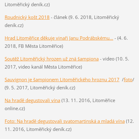
Litoměřický deník.cz)
Roudnický košt 2018
- článek (9. 6. 2018, Litoměřický
deník.cz)
Hrad Litoměřice děkuje vinaři Janu Podrábskému...
- (4. 6.
2018, FB Města Litoměřice)
Soutěž Litoměřický hrozen už zná šampiona
- video (10. 5.
2017, video kanál Města Litoměřice)
Sauvignon je šampionem Litoměřického hroznu 2017
/
foto
/
(9. 5. 2017, Litoměřický deník.cz)
Na hradě degustovali vína
(13. 11. 2016, Litoměřice
online.cz)
Foto: Na hradě degustovali svatomartinská a mladá vína
(12.
11. 2016, Litoměřický deník.cz)