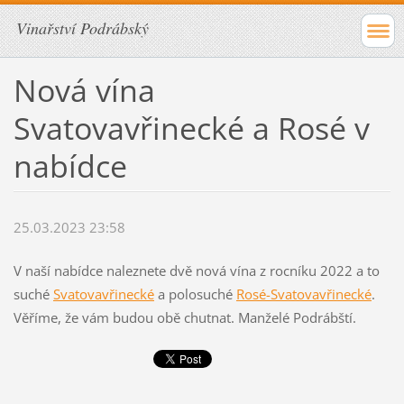
Vinařství Podrábský
Nová vína
Svatovavřinecké a Rosé v
nabídce
25.03.2023 23:58
V naší nabídce naleznete dvě nová vína z rocníku 2022 a to
suché
Svatovavřinecké
a polosuché
Rosé-Svatovavřinecké
.
Věříme, že vám budou obě chutnat. Manželé Podrábští.