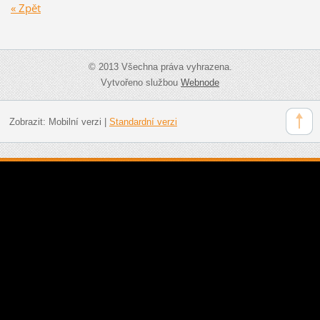
« Zpět
© 2013 Všechna práva vyhrazena.
Vytvořeno službou
Webnode
Zobrazit:
Mobilní verzi
|
Standardní verzi