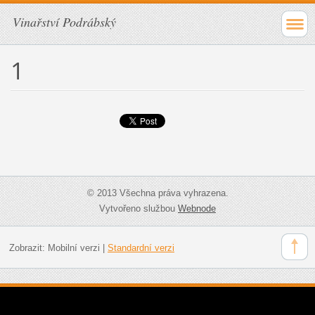
Vinařství Podrábský
1
© 2013 Všechna práva vyhrazena.
Vytvořeno službou
Webnode
Zobrazit:
Mobilní verzi
|
Standardní verzi